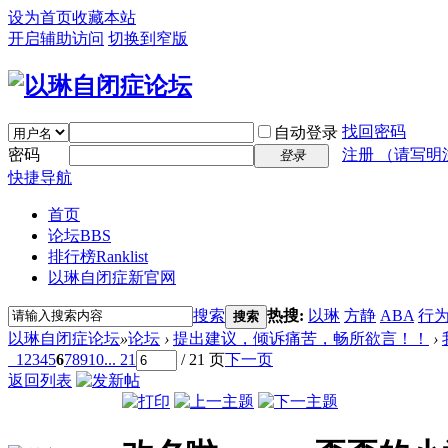
设为首页
收藏本站
开启辅助访问
切换到窄版
找回密码
自动登录
密码
注册 （请写明
登录
快捷导航
首页
论坛
BBS
排行榜
Ranklist
以琳自闭症新官网
搜索
热搜:
以琳
方静
ABA
行
搜索
以琳自闭症论坛
»
论坛
›
提出建议，倾诉痛苦，畅所欲言！！
›
1
2
3
4
5
6
7
8
9
10
... 21
/ 21 页
下一页
返回列表