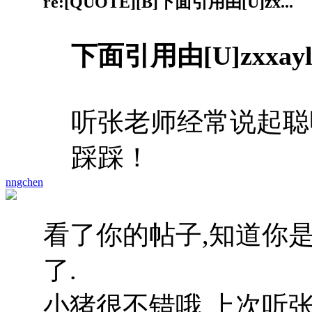
re:[QUOTE][B]下面引用由[U]zx...
下面引用由[U]zxxay
听张老师经常说起聪
踩踩！
nngchen
看了你的帖子,知道你是
了.
小猪很不错哦,上次听