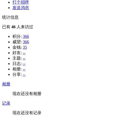
打个招呼
发送消息
统计信息
已有
46
人来访过
积分:
366
威望:
366
金钱:
35
好友:
--
主题:
--
日志:
--
相册:
--
分享:
--
相册
现在还没有相册
记录
现在还没有记录