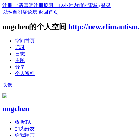
注册 （请写明注册原因，12小时内通过审核)
登录
以琳自闭症论坛
返回首页
nngchen的个人空间
http://new.elimautism
空间首页
记录
日志
主题
分享
个人资料
头像
nngchen
收听TA
加为好友
给我留言