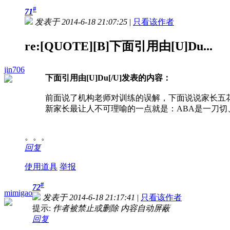
#
71
发表于 2014-6-18 21:07:25
|
只看该作者
re:[QUOTE][B]下面引用由[U]Du...
jin706
下面引用由[U]Du[/U]发表的内容：
前面说了机构老师对训练的误解，下面说说家长五
新家长最让人不可理喻的一点就是：ABA是一刀切
。。。
回复
使用道具
举报
#
72
mimigao
发表于 2014-6-18 21:17:41
|
只看该作者
提示:
作者被禁止或删除 内容自动屏蔽
回复