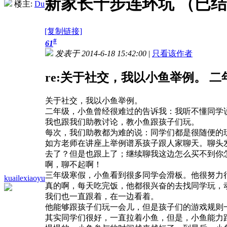
新家长十步连环坑 （已
楼主:
Du
[复制链接]
#
61
发表于 2014-6-18 15:42:00
|
只看该作者
re:关于社交，我以小鱼举例。 二年
关于社交，我以小鱼举例。
二年级，小鱼曾经很难过的告诉我：我听不懂同学
我也跟我们助教讨论，教小鱼跟孩子们玩。
每次，我们助教都为难的说：同学们都是很随便的
如方老师在讲座上举例谱系孩子跟人家聊天。聊头
去了？但是也跟上了；继续聊我这边怎么买不到你
啊，聊不起啊！
三年级寒假，小鱼看到很多同学会滑板。他很努力
kuailexiaoyu
真的啊，每天吃完饭，他都很兴奋的去找同学玩，
我们也一直跟着，在一边看着。
他能够跟孩子们玩一会儿，但是孩子们的游戏规则
其实同学们很好，一直拉着小鱼，但是，小鱼能力