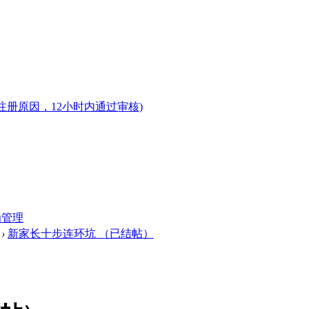
注册原因，12小时内通过审核)
为管理
›
新家长十步连环坑 （已结帖）