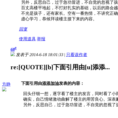
另外，反思自己，过于急功冒进，不自觉的忽视了孩
百丈高楼平地起，不打好扎实的基础，以后的路会越
不光是孩子，还有家长。空有一番热情，不讲究正确
虚心学习，恭候拜读楼主接下来的内容。
回复
使用道具
举报
#
68
发表于 2014-6-18 18:01:33
|
只看该作者
re:[QUOTE][b]下面引用由[u]添添...
下面引用由
添添加油
发表的内容：
方静
回头仔细一想，逐字看了楼主的发言，同时看了小
确实，自己情绪激动曲解了楼主的用苦良心。深表
另外，反思自己，过于急功冒进，不自觉的忽视了孩子