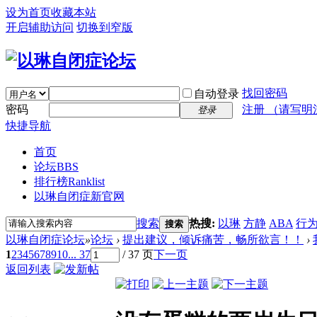
设为首页
收藏本站
开启辅助访问
切换到窄版
找回密码
自动登录
密码
注册 （请写明
登录
快捷导航
首页
论坛
BBS
排行榜
Ranklist
以琳自闭症新官网
搜索
热搜:
以琳
方静
ABA
行
搜索
以琳自闭症论坛
»
论坛
›
提出建议，倾诉痛苦，畅所欲言！！
›
1
2
3
4
5
6
7
8
9
10
... 37
/ 37 页
下一页
返回列表