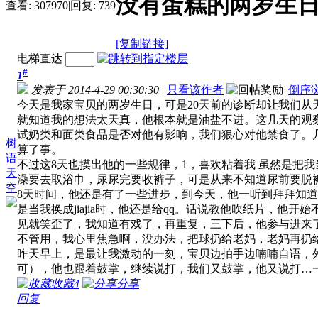
没有蛋糕的两岁生
查看:
307970
|
回复:
739
[复制链接]
电梯直达
#
1
发表于 2014-4-29 00:30:30
|
只看该作者
|
倒序
今天是我家宝贝的两岁生日，可是20天前的诊断却让我们从
就知道我的想法太天真，他根本就是油盐不进。这几天的观
试奶类和面类食品是否对他有影响，我们狠心对他禁食了。
树
算了事。
语
不过这8天也摸出他的一些规律，1，喜欢粘着我 虽然是把
天
澡要去取浴巾，尿尿完要收裤子，可是从来不知道尿前要脱
空
8天时间，他还是有了一些进步，到今天，他一听到拜拜知道
是当我换成jiajia时，他还是给qq。话说教他吹纸片，
见就笑歪了，我知道有戏了，再重复，三下后，他参与进来
不管用，我心里焦急啊，没办法，把球扔给老妈，老妈再扔
昨天早上，是最让我激动的一刻，宝贝边拍手边喃喃自语，
可），他也跟着鼓掌，继续说打，我们又鼓掌，他又说打…
收藏
4
分享
回复