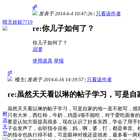
#
4
发表于 2014-6-4 10:47:26
|
只看该作者
晴天娃娃7719
re:你儿子如何了？
你儿子如何了？
回复
使用道具
举报
#
5
楼主
|
发表于 2014-6-16 14:19:57
|
只看该作者
re:虽然天天看以琳的帖子学习，可是自家
虽然天天看以琳的帖子学习，可是自家的地一直不敢写，感觉
树
只有大米，西红柿，牛奶，鸡蛋4项不能吃，对于爱吃面食的
语
要是认知方面提高很多，现在认识了好多东西，学会了用手
天
子会发声了，会听指令说爸，妈，啊，婆，打，都是单音。
空
的指令也执行得不错，可是眼神对视还是很差，最多看一两