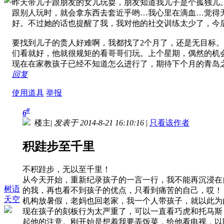
昨天带儿子跟朋友的女儿玩耍，朋友知道我儿子是个孤独儿
跟别人玩时，就会拿东西去套近乎哟…我心里在滴血…觉得
好。不过她的话也提醒了我，我对他的社交训练太少了，今
要找到儿子的贵人好难啊，我都找了2个月了，还是无目标
们看就好，他就很规矩的看哥哥们玩。上个星期，偶然的机
现在在家教孩子已经不知道怎么进行了，期待下个月的青岛
回复
使用道具
举报
#
6
楼主
|
发表于 2014-8-21 16:10:16
|
只看该作者
积跬步至千里
不积跬步，无以至千里！
从今天开始，重新纪录孩子的一言一行，我不能再沉浸在
树语
的我，再也看不到孩子的优点，只看到痛苦的自己，哎！
天空
机构放暑假，老妈也回老家，我一个人带孩子，就以此为
现在孩子的刻板行为太严重了，可以一直看巧虎和托马斯
起他的注意。刚开始是想着我要弄饭菜，给他看电视，以