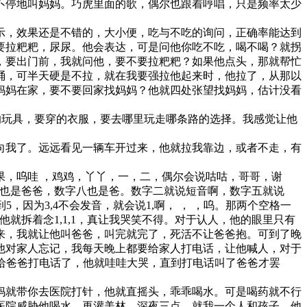
不停地叫妈妈。巧虎里面的歌，偶尔也跟着哼唱，只是频率太少
示，效果还是不错的，大小便，吃与不吃的询问，正确率能达到
要拉粑粑，尿尿。他会表达，可是问他你吃不吃，喝不喝？就拐
，要出门前，我就问他，要不要拉粑粑？如果他点头，那就帮忙
桶，可半天硬是不拉，就在我要强拉他起来时，他拉了，从那以
妈妈在家，要不要回家找妈妈？他就四处张望找妈妈，估计没看
的玩具，要穿的衣服，要去哪里玩走哪条路的选择。我感觉让他
向我了。远远看见一辆车开过来，他就拉我靠边，或者不走，有
，呜哇 ，鸡鸡，丫丫，一，二，偶尔会说咕咕，哥哥，谢
拜也是爸爸，数字八也是爸。数字二就说短音啊，数字五就说
，因为3,4不会发音，就会说1,啊， ， ，呜。那两个空格一
就拆着念1,1,1，真让我哭笑不得。对于认人，他的眼里只有
来，我就让他叫爸爸，叫完就完了，死活不让爸爸抱。可到了晚
他对家人忘记，我每天晚上都要给家人打电话，让他喊人，对于
不给爸爸打电话了，他就哇哇大哭，直到打电话叫了爸爸才罢
妈就带你去医院打针，他就直摇头，乖乖喝水。可是喝药就不行
医院威胁他喝水，再灌美林，深夜三点，就我一个人和孩子，他