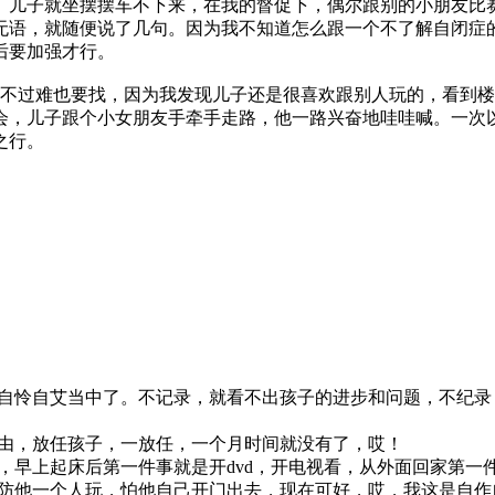
。儿子就坐摆摆车不下来，在我的督促下，偶尔跟别的小朋友比
无语，就随便说了几句。因为我不知道怎么跟一个不了解自闭症
后要加强才行。
。不过难也要找，因为我发现儿子还是很喜欢跟别人玩的，看到
会，儿子跟个小女朋友手牵手走路，他一路兴奋地哇哇喊。一次
之行。
自怜自艾当中了。不记录，就看不出孩子的进步和问题，不纪录
由，放任孩子，一放任，一个月时间就没有了，哎！
，早上起床后第一件事就是开dvd，开电视看，从外面回家第一
防他一个人玩，怕他自己开门出去，现在可好，哎，我这是自作