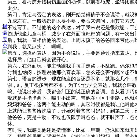
第三，看巧虎开始模仿里面的动作，以前看巧虎，坐得比他
太少。
第四，肯定与否定的表达，刚开始觉得孩子不会说话，就没
九成左右。一般我都是以要不要，要么来询问，用其它方式
树
不过弯了。不过他的这个表达，对于我来说还是很欣慰，至
语
协助他坐儿童马桶，减少了在外面拉粑粑的问题，有一次出
天
后，我就一直相信他的表达。上周末孩子的爸爸回来带他去
空
到我，就又点头了，呵呵。
第五，选择的表达，因为不会说话，主要是通过指来表达。
选择后，他自己就会很开心。
第六，在外面玩，能主动跟我手拉手走路，不乱跑。偶尔也
时我也纳闷，按理说他那么喜欢车，怎么还会害怕呢？想不
第七，语言的进步。现在能发的音还是不多，就那么几个，
谢，a，反正很多音都不准，为了让他学会表达，我就会瞎
呜。他说出来后，我都会纠正的说正确的音调。自从看了巧虎2-
般就是手指指两下，嘴里不出声。带他在小区里走路，他就会
妈妈和爸爸，这两个能主动的叫，其它时候都是我让他叫他
上就能让爸爸给洗澡了，开始对着爸爸叫妈妈，到第二天，
他爸爸，更是主动，不过也仅限于叫爸爸，就不吱声了，爸爸
休。
有时候，我感觉他还是挺懂事，比如，星期一游泳回来就开
了，我跟邻居两人强灌给他，他就哇哇的叫妈妈，哎，我心