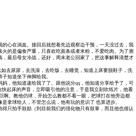
，我的心在淌血。接回后就想着先边观察边干预，一天没过去，我
恼火的是偏食严重，只喜欢吃面条或者米粉，不爱吃肉。为了测
搞，最后母女冷战，还好，周末老公回家了，把这事解释清楚才
，比如去尿尿，去洗澡，去吃饭，去睡觉，知道上床要脱鞋子，洗
裤子知道坐下伸脚给我。
妈妈，他知道递给我了了。跟他说分qq，他知道分享给予了，可
出懒虫快起床的声音，立即吸引他的注意，于是我立刻吹纸片，他看
巨啊。教他仍球，开始怎么教都不看一眼，把球打在他旁边都
是拿球给人，不管怎么说，他有玩的意识了 也算进步。
动得只拍手鼓励（到目前我们的强化物只有鼓掌，而且他也很认