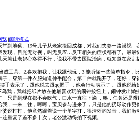
日
浏览
|
阅读模式
天堂到地狱。19号儿子从老家接回成都，对我们夫妻一路漠视
察发现，目光无对视，叫无反应…反正相关的症状都有了。最最
几天就让老妈心疼得不行，说我不带去医院治病，就知道在家乱
我当成工具。2,喜欢抱我，让我跟他玩，3,能听懂一些简单指令
裤子，穿第一件衣服知道伸手配合，第二件就跑开了，还好，穿
摆手表示了，跟他说去跟qq握手 ，他会行动表示了 。跟他说给
他开始不鸟我，我就把纸片放在他最喜欢玩的闹钟按纽上，闹钟发
了，只是到现在都不会吹气，口水一直往下滴 ，唉，任务还是艰
给我，一来二往，呵呵，宝贝参与进来了，只是他的扔球动作更像
外婆说打打，他竟然跟着说一个单字打，很清晰的发音，我们激
一连重复了差不多十次，老公激动得拍下视频。