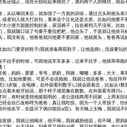
老爸还端正，现在开始站起来模仿了，遇到两个人的模仿，就会
教，从以琳回来后，就加强了一方面的训练，通过点头和摇头表
，或者别人就大打折扣，看来这个泛化还是太差。比如问他要不
少大小便方面能控制好多，尿湿裤子，拉在裤裆几乎没有。比如
门，我就随口说了句要不要拉粑粑，他点头了，于是就让他坐马
玩，我没有去，他爸爸就问他要不要回家，他就摇头，爸爸再说
比如出门要穿的鞋子(我就准备两双鞋子，让他选择)，洗澡要玩
有不拉手的时候，可跟他说车车多多，过来手拉手，他就乖乖跑
通！
爸爸，妈妈，婆婆，爷爷，奶奶，阿姨，嘟嘟，多多，大大，果果
教他。比如他要抱，可是不会说抱抱，我就让他说爸爸，包括拜
3岁版，在电梯，在外面看到数字1,2就会跟着念，比如从1数到5
点着木桩开始说，那个样子感觉像在数数。在外面看车牌川a，他
才叫，有时候觉得他挺聪明的，老公连续两周不回家，上周末回
已经会自己改称呼为爸爸，真让我吃惊。因为一个人带孩子，怕
叫他名字，在提示下偶尔能应a(哎)。有天晚上太晚，我就说
始发烧，我就让他喝水，他不喝，我就威胁他说，你不喝，那妈
如刀割。白天还好，到夜里又烧到40度，我只好弄醒他，先以去