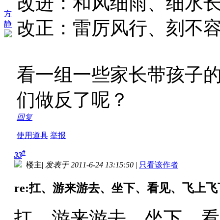
改进：和风细雨、细水
方
改正：雷厉风行、刻不
静
看一组一些家长带孩子
们做反了呢？
回复
使用道具
举报
#
33
楼主
|
发表于 2011-6-24 13:15:50
|
只看该作者
re:扛、游来游去、坐下、看见、飞上飞下
扛、游来游去、坐下、看