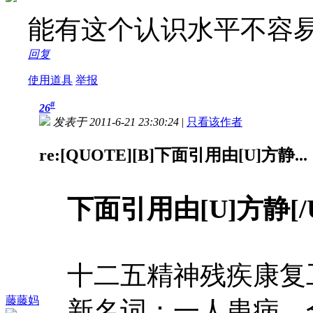
能有这个认识水平不容
回复
使用道具
举报
#
26
发表于 2011-6-21 23:30:24
|
只看该作者
re:[QUOTE][B]下面引用由[U]方静...
下面引用由[U]方静[
十二五精神残疾康复
藤藤妈
新名词：一人患病，