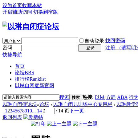
设为首页
收藏本站
开启辅助访问
切换到窄版
找回密码
自动登录
密码
注册 （请写明
登录
快捷导航
首页
论坛
BBS
排行榜
Ranklist
以琳自闭症新官网
搜索
热搜:
以琳
方静
ABA
行
搜索
以琳自闭症论坛
»
论坛
›
以琳自闭儿训练中心专用栏
›
以琳教学
1
2
3
4
5
6
7
8
9
10
... 14
/ 14 页
下一页
返回列表