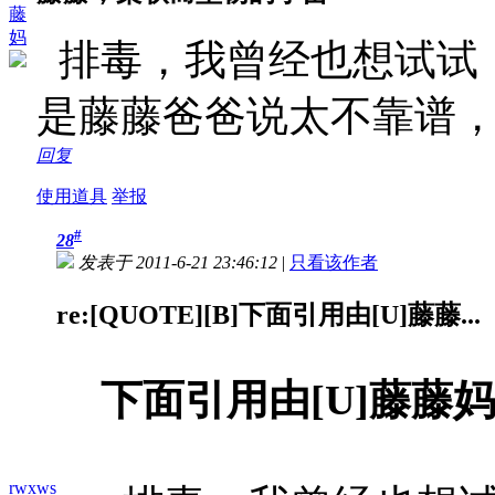
藤
妈
排毒，我曾经也想试试
是藤藤爸爸说太不靠谱
回复
使用道具
举报
#
28
发表于 2011-6-21 23:46:12
|
只看该作者
re:[QUOTE][B]下面引用由[U]藤藤...
下面引用由[U]藤藤妈
rwxws