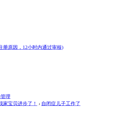
注册原因，12小时内通过审核)
为管理
我家宝贝进步了！
›
自闭症儿子工作了