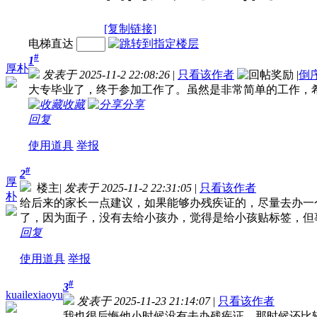
[复制链接]
电梯直达
#
1
厚朴
发表于 2025-11-2 22:08:26
|
只看该作者
|
倒
大专毕业了，终于参加工作了。虽然是非常简单的工作，
收藏
分享
回复
使用道具
举报
#
2
厚
楼主
|
发表于 2025-11-2 22:31:05
|
只看该作者
朴
给后来的家长一点建议，如果能够办残疾证的，尽量去办一
了，因为面子，没有去给小孩办，觉得是给小孩贴标签，但
回复
使用道具
举报
#
3
kuailexiaoyu
发表于 2025-11-23 21:14:07
|
只看该作者
我也很后悔他小时候没有去办残疾证。那时候还比