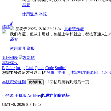
回复
使用道具
举报
#
4
玮玮
发表于 2025-12-30 21:21:04
|
只看该作者
我们有证，但从未用过，包括上学和就业，都按普通人进
回复
使用道具
举报
返回列表
高级模式
B
Color
Image
Link
Quote
Code
Smilies
您需要登录后才可以回帖
登录
|
注册 （请写明注册原因，12小
本版积分规则
回帖后跳转到最后一页
发表回复
小黑屋
|
手机版
|
Archiver
|
以琳自闭症论坛
GMT+8, 2026-8-7 19:53