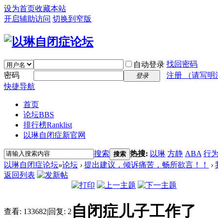
设为首页
收藏本站
开启辅助访问
切换到窄版
找回密码
自动登录
密码
注册 （请写明
登录
快捷导航
首页
论坛
BBS
排行榜
Ranklist
以琳自闭症新官网
搜索
热搜:
以琳
方静
ABA
行
搜索
以琳自闭症论坛
»
论坛
›
提出建议，倾诉痛苦，畅所欲言！！
›
返回列表
自闭症儿子工作了
查看:
133682
|
回复:
2