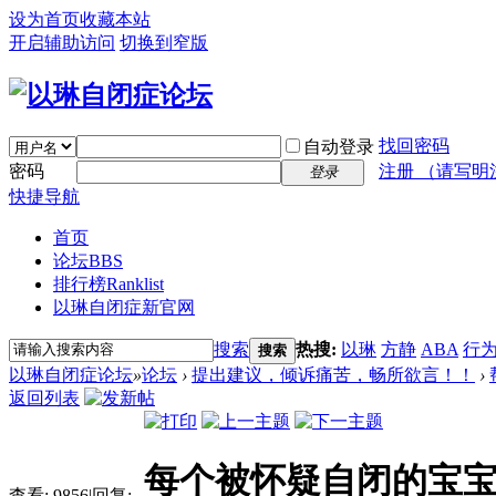
设为首页
收藏本站
开启辅助访问
切换到窄版
找回密码
自动登录
密码
注册 （请写明
登录
快捷导航
首页
论坛
BBS
排行榜
Ranklist
以琳自闭症新官网
搜索
热搜:
以琳
方静
ABA
行
搜索
以琳自闭症论坛
»
论坛
›
提出建议，倾诉痛苦，畅所欲言！！
›
返回列表
每个被怀疑自闭的宝
查看:
9856
|
回复: