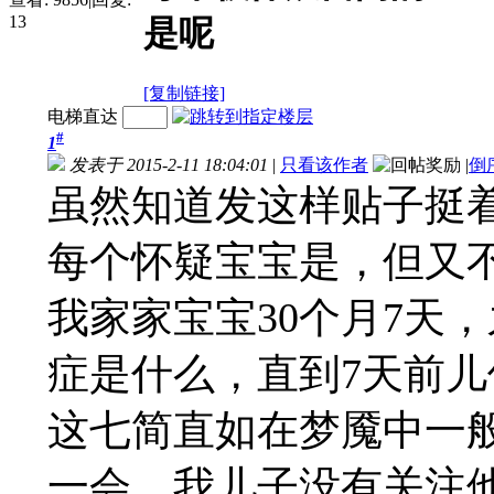
13
是呢
[复制链接]
电梯直达
#
1
发表于 2015-2-11 18:04:01
|
只看该作者
|
倒
虽然知道发这样贴子挺
每个怀疑宝宝是，但又
我家家宝宝30个月7天
症是什么，直到7天前
这七简直如在梦魇中一
一会，我儿子没有关注