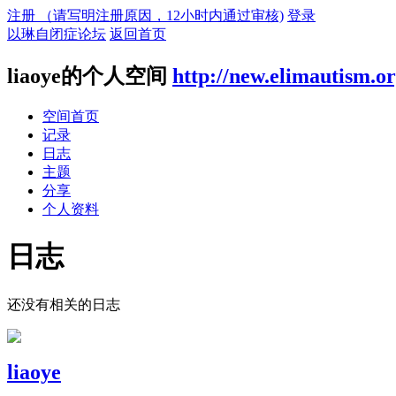
注册 （请写明注册原因，12小时内通过审核)
登录
以琳自闭症论坛
返回首页
liaoye的个人空间
http://new.elimautism.o
空间首页
记录
日志
主题
分享
个人资料
日志
还没有相关的日志
liaoye