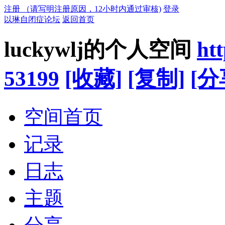
注册 （请写明注册原因，12小时内通过审核)
登录
以琳自闭症论坛
返回首页
luckywlj的个人空间
ht
53199
[收藏]
[复制]
[分
空间首页
记录
日志
主题