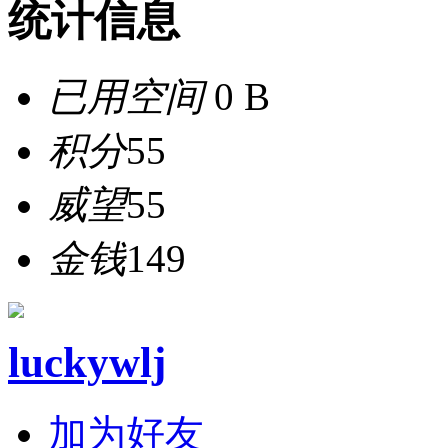
统计信息
已用空间
0 B
积分
55
威望
55
金钱
149
luckywlj
加为好友