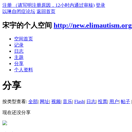
注册 （请写明注册原因，12小时内通过审核)
登录
以琳自闭症论坛
返回首页
宋宇的个人空间
http://new.elimautism.org
空间首页
记录
日志
主题
分享
个人资料
分享
按类型查看:
全部
|
网址
|
视频
|
音乐
|
Flash
|
日志
|
投票
|
用户
|
帖子
现在还没分享