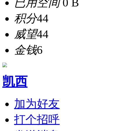
已用空间
0 B
积分
44
威望
44
金钱
6
凯西
加为好友
打个招呼