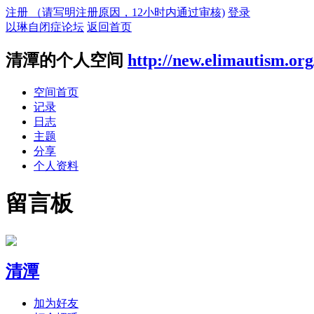
注册 （请写明注册原因，12小时内通过审核)
登录
以琳自闭症论坛
返回首页
清潭的个人空间
http://new.elimautism.or
空间首页
记录
日志
主题
分享
个人资料
留言板
清潭
加为好友