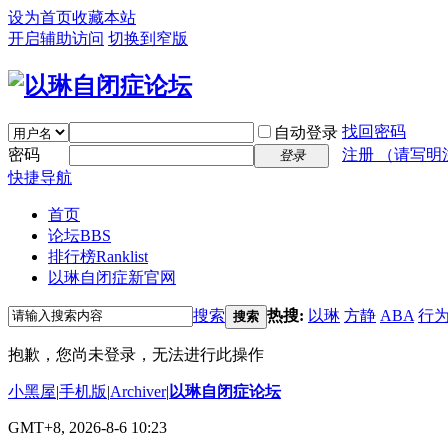
设为首页
收藏本站
开启辅助访问
切换到窄版
找回密码
自动登录
密码
注册 （请写明
登录
快捷导航
首页
论坛
BBS
排行榜
Ranklist
以琳自闭症新官网
搜索
热搜:
以琳
方静
ABA
行
搜索
抱歉，您尚未登录，无法进行此操作
小黑屋
|
手机版
|
Archiver
|
以琳自闭症论坛
GMT+8, 2026-8-6 10:23