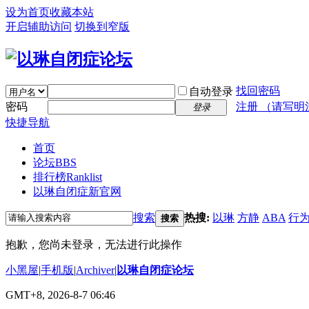
设为首页
收藏本站
开启辅助访问
切换到窄版
找回密码
自动登录
密码
注册 （请写明
登录
快捷导航
首页
论坛
BBS
排行榜
Ranklist
以琳自闭症新官网
搜索
热搜:
以琳
方静
ABA
行
搜索
抱歉，您尚未登录，无法进行此操作
小黑屋
|
手机版
|
Archiver
|
以琳自闭症论坛
GMT+8, 2026-8-7 06:46