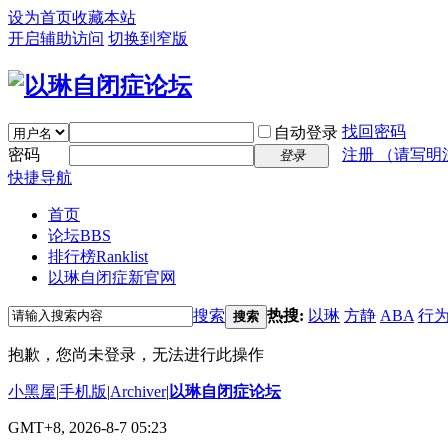
设为首页
收藏本站
开启辅助访问
切换到窄版
找回密码
自动登录
密码
注册 （请写明
登录
快捷导航
首页
论坛
BBS
排行榜
Ranklist
以琳自闭症新官网
搜索
热搜:
以琳
方静
ABA
行
搜索
抱歉，您尚未登录，无法进行此操作
小黑屋
|
手机版
|
Archiver
|
以琳自闭症论坛
GMT+8, 2026-8-7 05:23