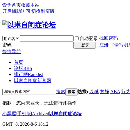
设为首页
收藏本站
开启辅助访问
切换到窄版
找回密码
自动登录
密码
注册 （请写明
登录
快捷导航
首页
论坛
BBS
排行榜
Ranklist
以琳自闭症新官网
搜索
热搜:
以琳
方静
ABA
行
搜索
抱歉，您尚未登录，无法进行此操作
小黑屋
|
手机版
|
Archiver
|
以琳自闭症论坛
GMT+8, 2026-8-6 18:12