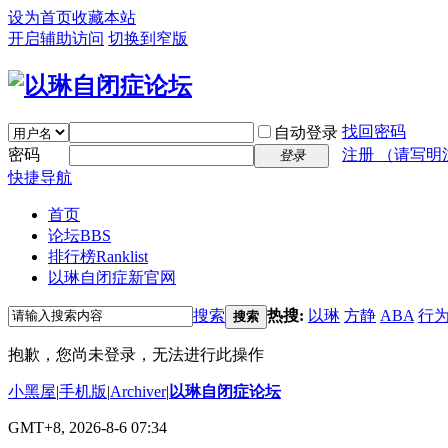
设为首页
收藏本站
开启辅助访问
切换到窄版
找回密码
自动登录
密码
注册 （请写明
登录
快捷导航
首页
论坛
BBS
排行榜
Ranklist
以琳自闭症新官网
搜索
热搜:
以琳
方静
ABA
行
搜索
抱歉，您尚未登录，无法进行此操作
小黑屋
|
手机版
|
Archiver
|
以琳自闭症论坛
GMT+8, 2026-8-6 07:34