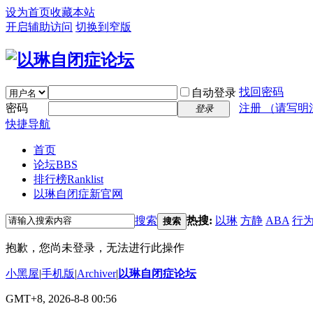
设为首页
收藏本站
开启辅助访问
切换到窄版
找回密码
自动登录
密码
注册 （请写明
登录
快捷导航
首页
论坛
BBS
排行榜
Ranklist
以琳自闭症新官网
搜索
热搜:
以琳
方静
ABA
行
搜索
抱歉，您尚未登录，无法进行此操作
小黑屋
|
手机版
|
Archiver
|
以琳自闭症论坛
GMT+8, 2026-8-8 00:56