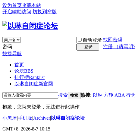
设为首页
收藏本站
开启辅助访问
切换到窄版
找回密码
自动登录
密码
注册 （请写明
登录
快捷导航
首页
论坛
BBS
排行榜
Ranklist
以琳自闭症新官网
搜索
热搜:
以琳
方静
ABA
行
搜索
抱歉，您尚未登录，无法进行此操作
小黑屋
|
手机版
|
Archiver
|
以琳自闭症论坛
GMT+8, 2026-8-7 10:15