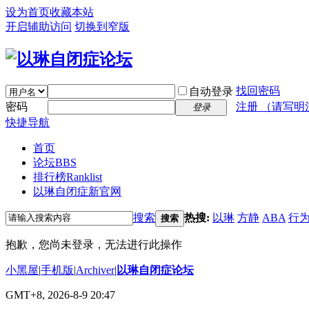
设为首页
收藏本站
开启辅助访问
切换到窄版
找回密码
自动登录
密码
注册 （请写明
登录
快捷导航
首页
论坛
BBS
排行榜
Ranklist
以琳自闭症新官网
搜索
热搜:
以琳
方静
ABA
行
搜索
抱歉，您尚未登录，无法进行此操作
小黑屋
|
手机版
|
Archiver
|
以琳自闭症论坛
GMT+8, 2026-8-9 20:47