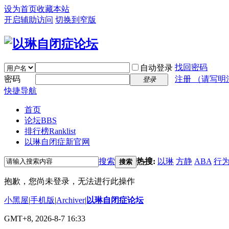
设为首页
收藏本站
开启辅助访问
切换到窄版
找回密码
自动登录
密码
注册 （请写明
登录
快捷导航
首页
论坛
BBS
排行榜
Ranklist
以琳自闭症新官网
搜索
热搜:
以琳
方静
ABA
行
搜索
抱歉，您尚未登录，无法进行此操作
小黑屋
|
手机版
|
Archiver
|
以琳自闭症论坛
GMT+8, 2026-8-7 16:33