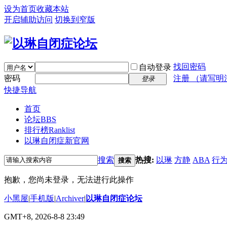
设为首页
收藏本站
开启辅助访问
切换到窄版
找回密码
自动登录
密码
注册 （请写明
登录
快捷导航
首页
论坛
BBS
排行榜
Ranklist
以琳自闭症新官网
搜索
热搜:
以琳
方静
ABA
行
搜索
抱歉，您尚未登录，无法进行此操作
小黑屋
|
手机版
|
Archiver
|
以琳自闭症论坛
GMT+8, 2026-8-8 23:49